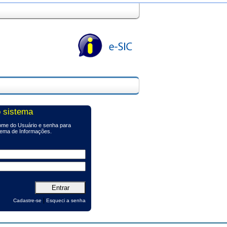
 sistema
me do Usuário e senha para
tema de Informações.
|
Cadastre-se
Esqueci a senha