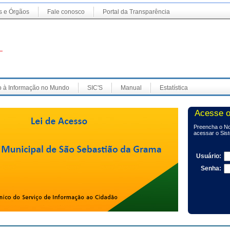
s e Órgãos
Fale conosco
Portal da Transparência
 à Informação no Mundo
SIC'S
Manual
Estatística
Acesse o
Preencha o No
acessar o Sis
Usuário:
Senha: